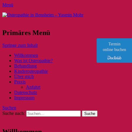
Menü
Osteopathie in
Bensheim – Yasmin Mohr
Primäres Menü
Termin
Springe zum Inhalt
online buchen
Willkommen
Was ist Osteopathie?
Behandlung
Kinderosteopathie
Über mich
Praxis
Anfahrt
Datenschutz
Impressum
Suchen
Suche nach:
Willkommen